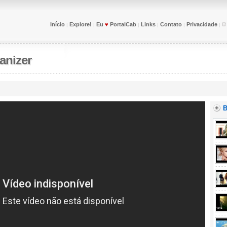
Início
Explore!
Eu
♥
PortalCab
Links
Contato
Privacidade
|
|
|
|
|
|
nizer
B