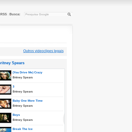
RSS
Busca:
|
Outros videoclipes legais
ritney Spears
(You Drive Me) Crazy
Britney Spears
3
Britney Spears
Baby One More Time
Britney Spears
Boys
Britney Spears
Break The Ice