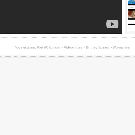
Você está em:
PortalCab.com
>
Videoclipes
>
Britney Spears
>
Womanizer