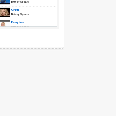
Britney Spears
Circus
Britney Spears
Everytime
Britney Spears
Gimme More
Britney Spears
Hold It Against Me
Britney Spears
I Wanna Go
Britney Spears
I'm A Slave 4 U
Britney Spears
I'm Not A Girl
Britney Spears
If U Seek Amy
Britney Spears
Lucky
Britney Spears