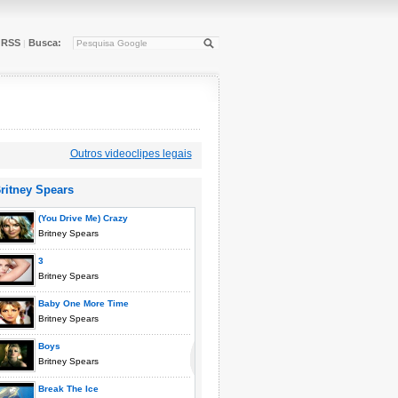
RSS
Busca:
|
Outros videoclipes legais
ritney Spears
(You Drive Me) Crazy
Britney Spears
3
Britney Spears
Baby One More Time
Britney Spears
Boys
Britney Spears
Break The Ice