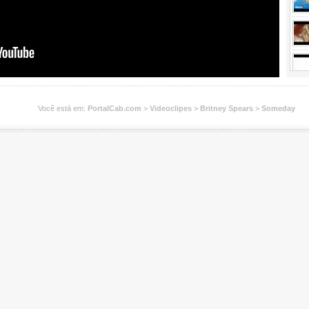
Você está em:
PortalCab.com
>
Videoclipes
>
Britney Spears
>
Someday