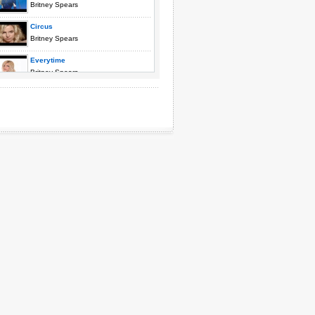
Britney Spears
Circus
Britney Spears
Everytime
Britney Spears
Gimme More
Britney Spears
Hold It Against Me
Britney Spears
I Wanna Go
Britney Spears
I'm A Slave 4 U
Britney Spears
I'm Not A Girl
Britney Spears
If U Seek Amy
Britney Spears
Lucky
Britney Spears