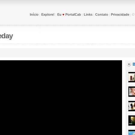
Início
Explore!
Eu
♥
PortalCab
Links
Contato
Privacidade
|
|
|
|
|
|
day
B