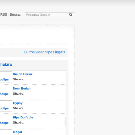
RSS
Busca:
|
Outros videoclipes legais
hakira
Dia de Enero
Shakira
Don't Bother
Shakira
Gypsy
Shakira
Hips Don't Lie
Shakira
Illegal