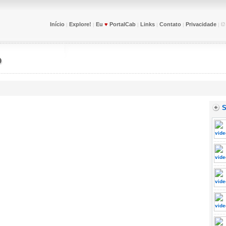
Início
Explore!
Eu
♥
PortalCab
Links
Contato
Privacidade
|
|
|
|
|
|
o
S