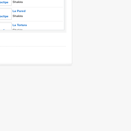
Shakira
La Pared
Shakira
La Tortura
Shakira
Las De La Intuición
Shakira
No
Shakira
Objection (Tango)
Shakira
Poem To A Horse
Shakira
She Wolf
Shakira
Te Aviso, Te Anuncio
Shakira
Thank You
Shakira