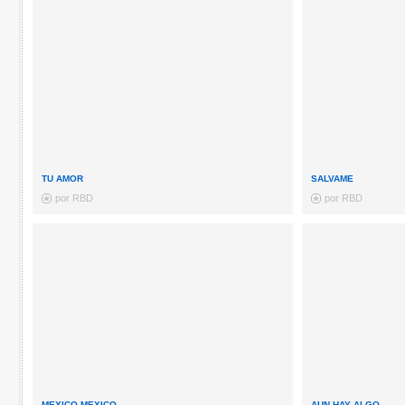
TU AMOR
SALVAME
por RBD
por RBD
MEXICO MEXICO
AUN HAY ALGO