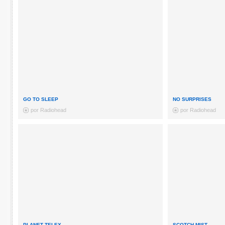
GO TO SLEEP
NO SURPRISES
por Radiohead
por Radiohead
PLANET TELEX
SCOTCH MIST