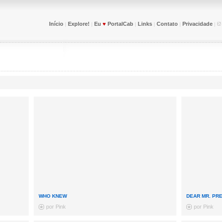
Início
Explore!
Eu
♥
PortalCab
Links
Contato
Privacidade
|
|
|
|
|
|
WHO KNEW
DEAR MR. PRE
por Pink
por Pink