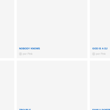
NOBODY KNOWS
GOD IS A DJ
por Pink
por Pink
TROUBLE
FAMILY PORTR