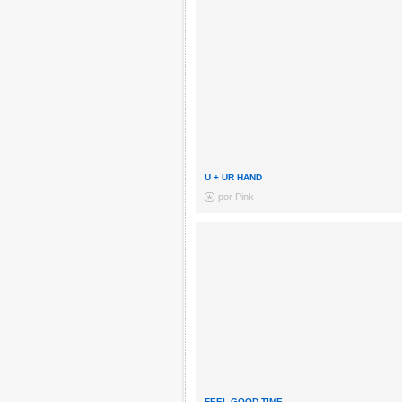
U + UR HAND
por Pink
FEEL GOOD TIME