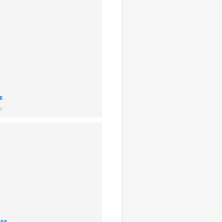
E
e
ESS