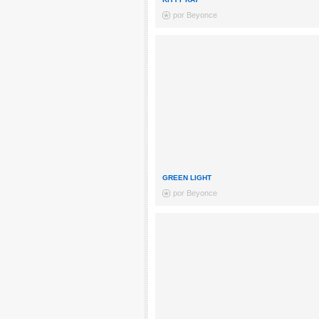
por Beyonce
GREEN LIGHT
por Beyonce