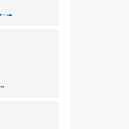
PTATION
e
ARM
e