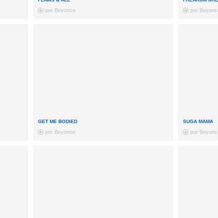
por Beyonce
por Beyonc
GET ME BODIED
SUGA MAMA
por Beyonce
por Beyonc