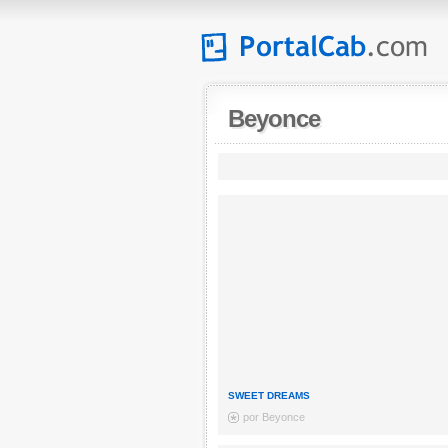
Beyonce
SWEET DREAMS
por Beyonce