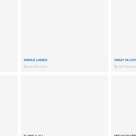
SINGLE LADIES
CRAZY IN LOV
por Beyonce
por Beyonc
FLAWS & ALL
FREAKUM DR